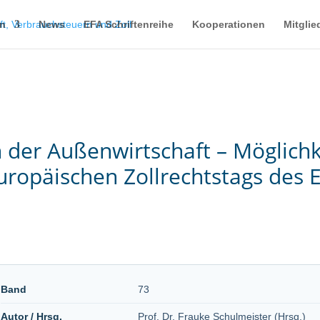
en
News
EFA Schriftenreihe
Kooperationen
Mitglie
 in der Außenwirtschaft – Möglic
ropäischen Zollrechtstags des E
Band
73
Autor / Hrsg.
Prof. Dr. Frauke Schulmeister (Hrsg.)