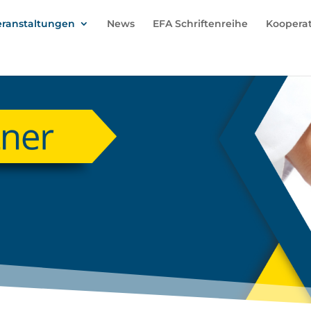
eranstaltungen
News
EFA Schriftenreihe
Koopera