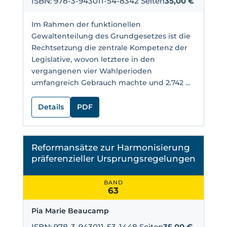
ISBN: 978-3-943011-54-8
342 Seiten
35,00 €
Im Rahmen der funktionellen
Gewaltenteilung des Grundgesetzes ist die
Rechtsetzung die zentrale Kompetenz der
Legislative, wovon letztere in den
vergangenen vier Wahlperioden
umfangreich Gebrauch machte und 2.742 …
Details
PDF
Reformansätze zur Harmonisierung
präferenzieller Ursprungsregelungen
BAND
63
Pia Marie Beaucamp
ISBN: 978-3-943011-53-1
448 Seiten
35,00 €