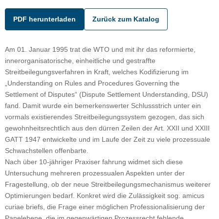
PDF herunterladen
Zurück zum Katalog
Am 01. Januar 1995 trat die WTO und mit ihr das reformierte,
innerorganisatorische, einheitliche und gestraffte
Streitbeilegungsverfahren in Kraft, welches Kodifizierung im
„Understanding on Rules and Procedures Governing the
Settlement of Disputes“ (Dispute Settlement Understanding, DSU)
fand. Damit wurde ein bemerkenswerter Schlussstrich unter ein
vormals existierendes Streitbeilegungssystem gezogen, das sich
gewohnheitsrechtlich aus den dürren Zeilen der Art. XXII und XXIII
GATT 1947 entwickelte und im Laufe der Zeit zu viele prozessuale
Schwachstellen offenbarte.
Nach über 10-jähriger Praxiser fahrung widmet sich diese
Untersuchung mehreren prozessualen Aspekten unter der
Fragestellung, ob der neue Streitbeilegungsmechanismus weiterer
Optimierungen bedarf. Konkret wird die Zulässigkeit sog. amicus
curiae briefs, die Frage einer möglichen Professionalisierung der
Panelebene, die im gegenwärtigen Prozessrecht fehlende