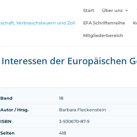
Start
Über uns
EFA Schriftenreihe
K
Mitgliederbereich
n Interessen der Europäischen 
Band
18
Autor / Hrsg.
Barbara Fleckenstein
ISBN
3-930670-87-9
Seiten
418